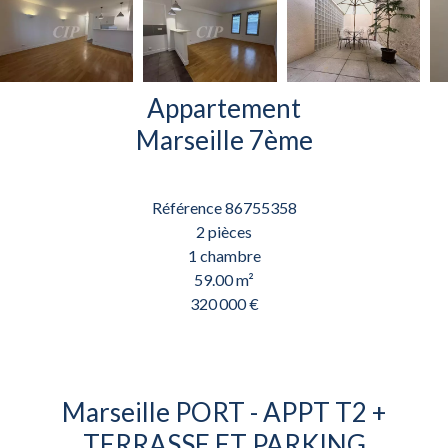
Appartement
Marseille 7ème
Référence
86755358
2 pièces
1 chambre
59.00
m²
320 000 €
Marseille PORT - APPT T2 +
TERRASSE ET PARKING