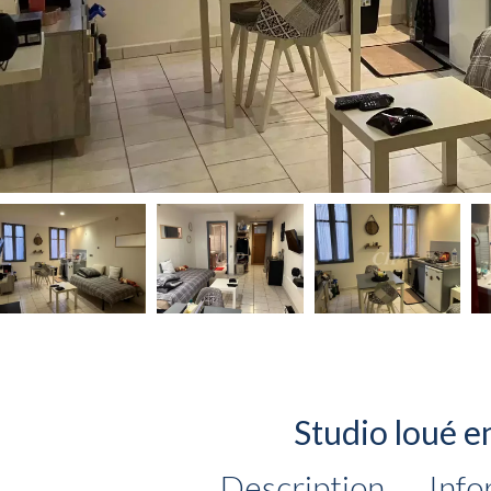
Studio loué e
Description
Info