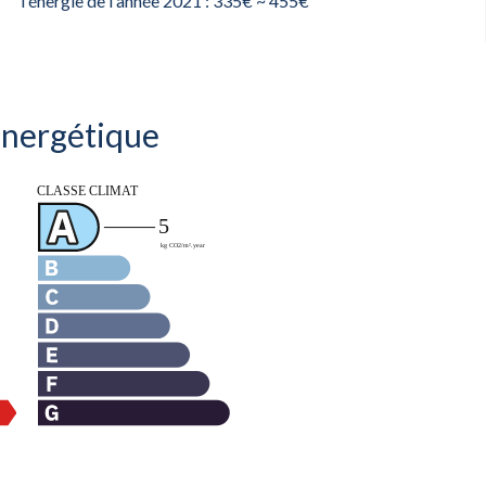
l'énergie de l'année 2021 : 335€ ~ 455€
 énergétique