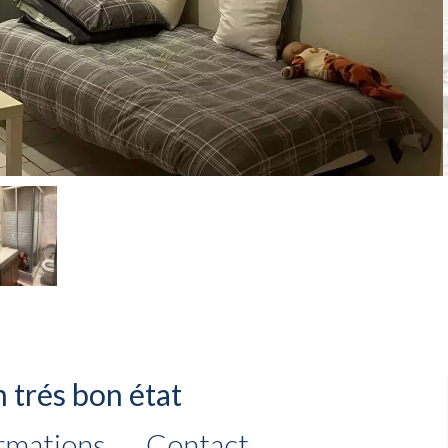
n trés bon état
rmations
Contact