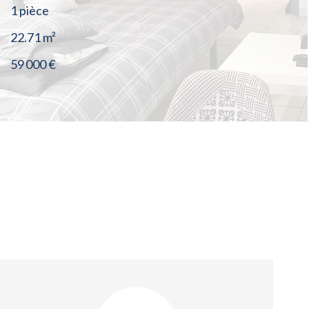
1 pièce
22.71
m²
59 000 €